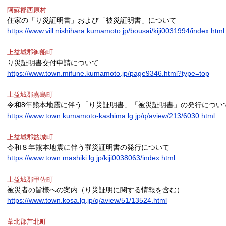
阿蘇郡西原村
住家の「り災証明書」および「被災証明書」について
https://www.vill.nishihara.kumamoto.jp/bousai/kiji0031994/index.html
上益城郡御船町
り災証明書交付申請について
https://www.town.mifune.kumamoto.jp/page9346.html?type=top
上益城郡嘉島町
令和8年熊本地震に伴う「り災証明書」「被災証明書」の発行につい
https://www.town.kumamoto-kashima.lg.jp/q/aview/213/6030.html
上益城郡益城町
令和８年熊本地震に伴う罹災証明書の発行について
https://www.town.mashiki.lg.jp/kiji0038063/index.html
上益城郡甲佐町
被災者の皆様への案内（り災証明に関する情報を含む）
https://www.town.kosa.lg.jp/q/aview/51/13524.html
葦北郡芦北町