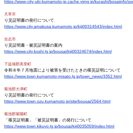
https://www-city-uki-kumamoto-jp.cache.yimg.jp/kurashi/bosaiinfo/
天草市
り災証明書の発行について
https://www.city.amakusa.kumamoto.jp/kiji00314543/index.html
合志市
り災証明書・被災証明書の案内
https://www.city.koshi.lg.jp/bousai/kiji00324674/index.html
下益城郡美里町
令和８年７月地震により被害を受けたときの罹災証明について
https://www.town.kumamoto-misato.lg.jp/town_news/3352.html
菊池郡大津町
り災証明書の発行について
https://www.town.ozu.kumamoto.jp/site/bousai/2564.html
菊池郡菊陽町
「罹災証明書」「被災証明書」の発行について
https://www.town.kikuyo.lg.jp/bousai/kiji0035059/index.html