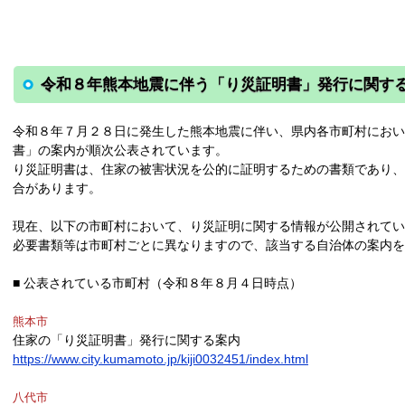
令和８年熊本地震に伴う「り災証明書」発行に関す
令和８年７月２８日に発生した熊本地震に伴い、県内各市町村にお
書」の案内が順次公表されています。
り災証明書は、住家の被害状況を公的に証明するための書類であり
合があります。
現在、以下の市町村において、り災証明に関する情報が公開されて
必要書類等は市町村ごとに異なりますので、該当する自治体の案内
■ 公表されている市町村（令和８年８月４日時点）
熊本市
住家の「り災証明書」発行に関する案内
https://www.city.kumamoto.jp/kiji0032451/index.html
八代市