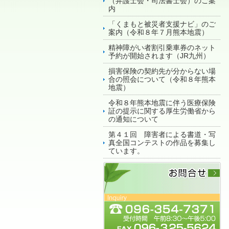
（弁護士会・司法書士会）のご案
内
「くまもと被災者支援ナビ」のご
案内（令和８年７月熊本地震）
精神障がい者割引乗車券のネット
予約が開始されます（JR九州）
損害保険の契約先が分からない場
合の照会について（令和８年熊本
地震）
令和８年熊本地震に伴う医療保険
証の提示に関する厚生労働省から
の通知について
第４１回 障害者による書道・写
真全国コンテストの作品を募集し
ています。